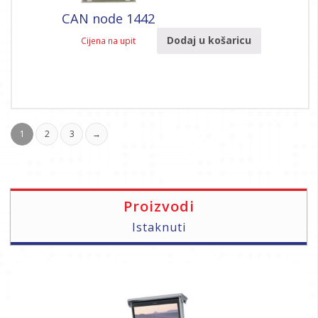
CAN node 1442
Dodaj u košaricu
Cijena na upit
1
2
3
→
Proizvodi
Istaknuti