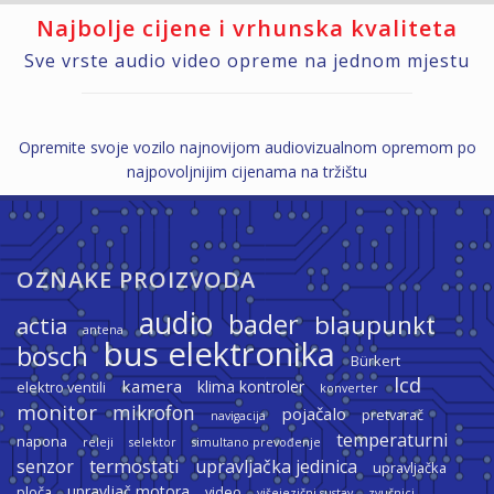
Najbolje cijene i vrhunska kvaliteta
Sve vrste audio video opreme na jednom mjestu
Opremite svoje vozilo najnovijom audiovizualnom opremom po
najpovoljnijim cijenama na tržištu
OZNAKE PROIZVODA
audio
bader
blaupunkt
actia
antena
bus elektronika
bosch
Bürkert
lcd
kamera
klima kontroler
elektro ventili
konverter
monitor
mikrofon
pojačalo
pretvarač
navigacija
temperaturni
napona
releji
selektor
simultano prevođenje
termostati
senzor
upravljačka jedinica
upravljačka
upravljač motora
ploča
video
višejezični sustav
zvučnici