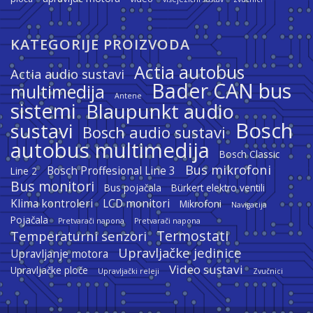
KATEGORIJE PROIZVODA
Actia autobus
Actia audio sustavi
Bader CAN bus
multimedija
Antene
sistemi
Blaupunkt audio
Bosch
sustavi
Bosch audio sustavi
autobus multimedija
Bosch Classic
Bus mikrofoni
Bosch Proffesional Line 3
Line 2
Bus monitori
Bus pojačala
Bürkert elektro ventili
Klima kontroleri
LCD monitori
Mikrofoni
Navigacija
Pojačala
Pretvarači napona
Pretvarači napona
Termostati
Temperaturni senzori
Upravljačke jedinice
Upravljanje motora
Video sustavi
Upravljačke ploče
Upravljački releji
Zvučnici