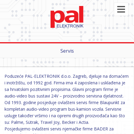
Servis
Poduzeće PAL-ELEKTRONIK d.o.o. Zagreb, djeluje na domaćem
i inotržištu, od 1992 god. Firma ima 4 zaposlena i usklađena je
sa hrvatskim pozitivnim propisima. Glavni program firme je
audio-video bus sustavi 24V – proizvodno servisna djelatnost.
Od 1993. godine posjeduje ovlašteni servis firme Blaupunkt za
kompletan audio-video program bus-kamion vozila. Servisne
usluge također vršimo i na opremi drugih proizvođača kao što
su: Palme, Sütrak, Travel Joy, Becker i Actia.
Posjedujemo ovlašteni servis njemačke firme BADER za