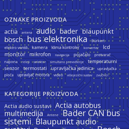
OZNAKE PROIZVODA
audio
bader
blaupunkt
actia
antena
bus elektronika
bosch
Bürkert
lcd
kamera
klima kontroler
elektro ventili
konverter
monitor
mikrofon
pojačalo
pretvarač
navigacija
temperaturni
napona
releji
selektor
simultano prevođenje
termostati
senzor
upravljačka jedinica
upravljačka
upravljač motora
ploča
video
višejezični sustav
zvučnici
KATEGORIJE PROIZVODA
Actia autobus
Actia audio sustavi
Bader CAN bus
multimedija
Antene
sistemi
Blaupunkt audio