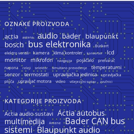
OZNAKE PROIZVODA
audio
bader
blaupunkt
actia
antena
bus elektronika
bosch
Bürkert
lcd
kamera
klima kontroler
elektro ventili
konverter
monitor
mikrofon
pojačalo
pretvarač
navigacija
temperaturni
napona
releji
selektor
simultano prevođenje
termostati
senzor
upravljačka jedinica
upravljačka
upravljač motora
ploča
video
višejezični sustav
zvučnici
KATEGORIJE PROIZVODA
Actia autobus
Actia audio sustavi
Bader CAN bus
multimedija
Antene
sistemi
Blaupunkt audio